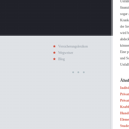
Unfäll
finanz
sogar 
Kranke
der In
wird b
abdeck
können
Versicherungslexikon
Eine p
Wegweiser
und Sc
Blog
Unfall
Ähnl
Indiv
Priva
Priva
Kraft
Hunde
Eleme
Stude