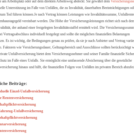
e am Arbeitsplatz oder auf dem direkten Arbeitsweg abdeckt. Sie gewährt dem
Versicherungsn
ielle Unterstützung im Falle von Unfällen, die zu Invalidität, dauerhaften Beeinträchtigungen od
zum Tod führen können.Je nach Vertrag können Leistungen wie Invaliditätssumme, Unfallrente
nhaustagegeld vereinbart werden. Die Höhe der Versicherungsleistungen richtet sich nach de
validität, der anhand einer festgelegten Invaliditätsstaffel ermittelt wird. Die Versicherungssum
ei Vertragsabschluss individuell festgelegt und sollte die möglichen finanziellen Belastungen
en. Es ist wichtig, die Bedingungen genau zu prüfen, da sie je nach Anbieter und Vertrag varii
. Faktoren wie Versicherungsdauer, Geltungsbereich und Ausschlüsse sollten berücksichtigt 
rivate Unfallversicherung bietet dem Versicherungsnehmer und seiner Familie finanzielle Sicher
hutz im Falle eines Unfalls. Sie ermöglicht eine umfassende Absicherung über die gesetzliche
versicherung hinaus und hilft, die finanziellen Folgen von Unfällen im privaten Bereich abzuf
iche Beiträge:
iduelle Einzel-Unfallversicherung
te Rentenversicherung
thaftpflichtversicherung
fahrzeug-Unfallversicherung
haftpflichtversicherung
ntarversicherung
ntenversicherung