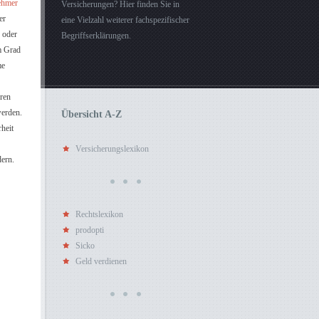
ehmer
Versicherungen? Hier finden Sie in
er
eine Vielzahl weiterer fachspezifischer
 oder
Begriffserklärungen.
m Grad
me
eren
werden.
Übersicht A-Z
heit
Versicherungslexikon
edern.
Rechtslexikon
prodopti
Sicko
Geld verdienen